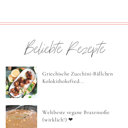
Beliebte Rezepte
Griechische Zucchini-Bällchen
Kolokithokefted...
Weltbeste vegane Bratensoße
(wirklich!) ❤