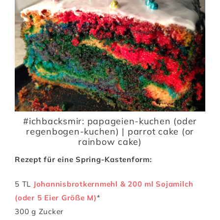
#ichbacksmir: papageien-kuchen (oder
regenbogen-kuchen) | parrot cake (or
rainbow cake)
Rezept für eine Spring-Kastenform:
5 TL
Johannisbrotkernmehl & 200 ml Sojamilch
(oder 5 Eier Größe M)
*
300 g Zucker