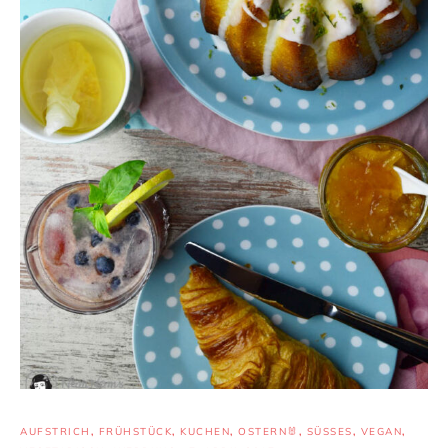
AUFSTRICH
,
FRÜHSTÜCK
,
KUCHEN
,
OSTERN🐰
,
SÜSSES
,
VEGAN
,