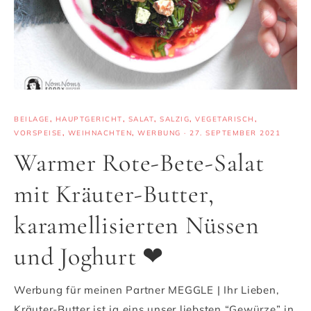
BEILAGE
,
HAUPTGERICHT
,
SALAT
,
SALZIG
,
VEGETARISCH
,
VORSPEISE
,
WEIHNACHTEN
,
WERBUNG
·
27. SEPTEMBER 2021
Warmer Rote-Bete-Salat
mit Kräuter-Butter,
karamellisierten Nüssen
und Joghurt ❤
Werbung für meinen Partner MEGGLE | Ihr Lieben,
Kräuter-Butter ist ja eins unser liebsten “Gewürze” in