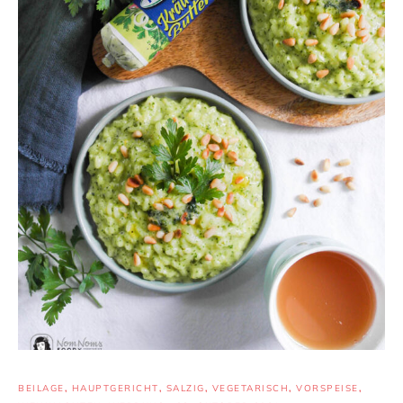
BEILAGE
,
HAUPTGERICHT
,
SALZIG
,
VEGETARISCH
,
VORSPEISE
,