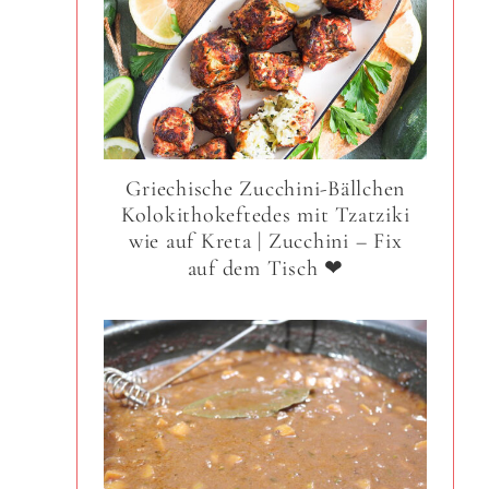
Griechische Zucchini-Bällchen
Kolokithokeftedes mit Tzatziki
wie auf Kreta | Zucchini – Fix
auf dem Tisch ❤