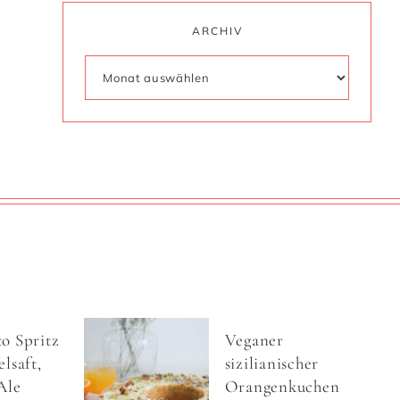
ARCHIV
o Spritz
Veganer
lsaft,
sizilianischer
Ale
Orangenkuchen