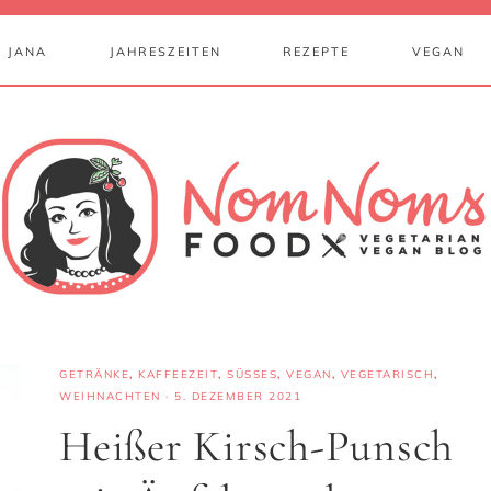
 JANA
JAHRESZEITEN
REZEPTE
VEGAN
GETRÄNKE
,
KAFFEEZEIT
,
SÜSSES
,
VEGAN
,
VEGETARISCH
,
WEIHNACHTEN
·
5. DEZEMBER 2021
Heißer Kirsch-Punsch