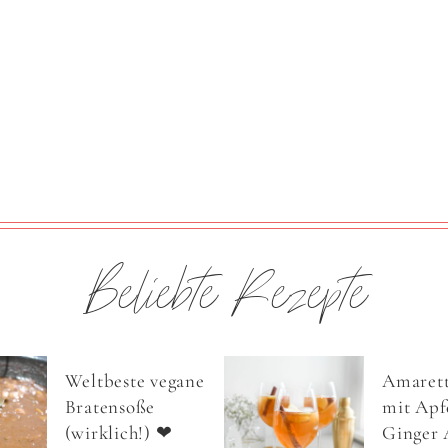
Beliebte Rezepte
Weltbeste vegane
Amarett
Bratensoße
mit Apfe
(wirklich!) ❤
Ginger 