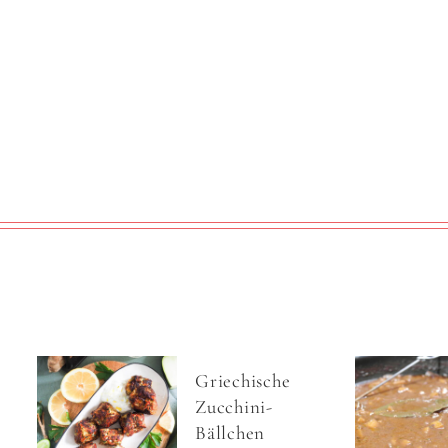
Griechische
Zucchini-
Bällchen