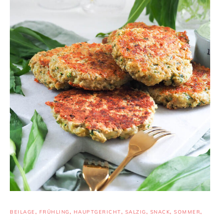
BEILAGE
,
FRÜHLING
,
HAUPTGERICHT
,
SALZIG
,
SNACK
,
SOMMER
,