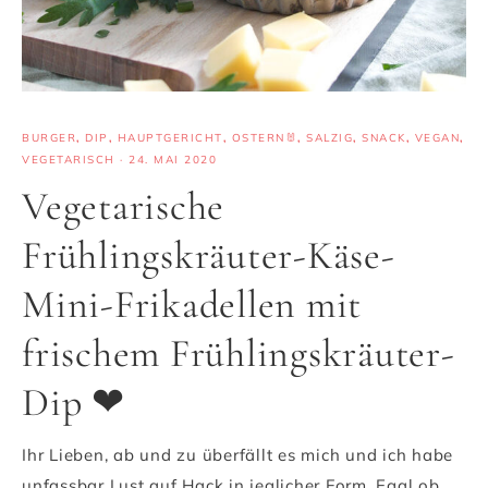
BURGER
,
DIP
,
HAUPTGERICHT
,
OSTERN🐰
,
SALZIG
,
SNACK
,
VEGAN
,
VEGETARISCH
·
24. MAI 2020
Vegetarische
Frühlingskräuter-Käse-
Mini-Frikadellen mit
frischem Frühlingskräuter-
Dip ❤
Ihr Lieben, ab und zu überfällt es mich und ich habe
unfassbar Lust auf Hack in jeglicher Form. Egal ob