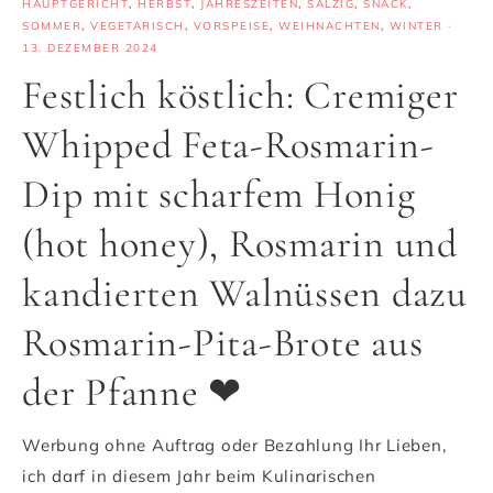
HAUPTGERICHT
,
HERBST
,
JAHRESZEITEN
,
SALZIG
,
SNACK
,
SOMMER
,
VEGETARISCH
,
VORSPEISE
,
WEIHNACHTEN
,
WINTER
·
13. DEZEMBER 2024
Festlich köstlich: Cremiger
Whipped Feta-Rosmarin-
Dip mit scharfem Honig
(hot honey), Rosmarin und
kandierten Walnüssen dazu
Rosmarin-Pita-Brote aus
der Pfanne ❤
Werbung ohne Auftrag oder Bezahlung Ihr Lieben,
ich darf in diesem Jahr beim Kulinarischen