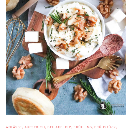
ANLÄSSE
,
AUFSTRICH
,
BEILAGE
,
DIP
,
FRÜHLING
,
FRÜHSTÜCK
,