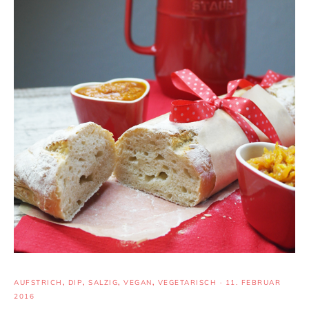
AUFSTRICH
,
DIP
,
SALZIG
,
VEGAN
,
VEGETARISCH
·
11. FEBRUAR
2016