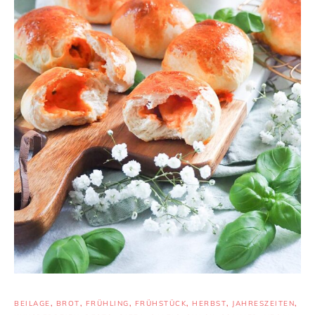
BEILAGE
,
BROT
,
FRÜHLING
,
FRÜHSTÜCK
,
HERBST
,
JAHRESZEITEN
,