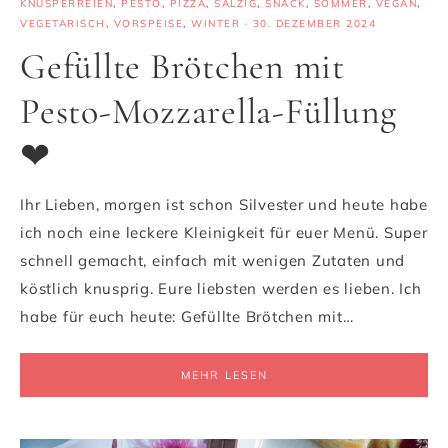
KNUSPERREIEN
,
PESTO
,
PIZZA
,
SALZIG
,
SNACK
,
SOMMER
,
VEGAN
,
VEGETARISCH
,
VORSPEISE
,
WINTER
·
30. DEZEMBER 2024
Gefüllte Brötchen mit
Pesto-Mozzarella-Füllung
❤
Ihr Lieben, morgen ist schon Silvester und heute habe
ich noch eine leckere Kleinigkeit für euer Menü. Super
schnell gemacht, einfach mit wenigen Zutaten und
köstlich knusprig. Eure liebsten werden es lieben. Ich
habe für euch heute: Gefüllte Brötchen mit…
MEHR LESEN