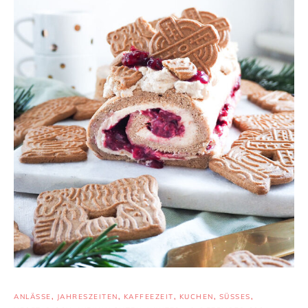
ANLÄSSE
,
JAHRESZEITEN
,
KAFFEEZEIT
,
KUCHEN
,
SÜSSES
,