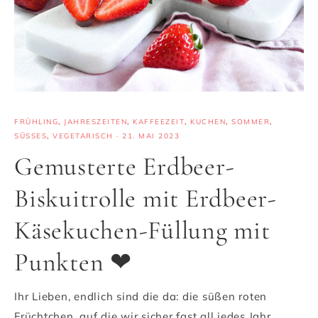
FRÜHLING
,
JAHRESZEITEN
,
KAFFEEZEIT
,
KUCHEN
,
SOMMER
,
SÜSSES
,
VEGETARISCH
·
21. MAI 2023
Gemusterte Erdbeer-
Biskuitrolle mit Erdbeer-
Käsekuchen-Füllung mit
Punkten ❤
Ihr Lieben, endlich sind die da: die süßen roten
Früchtchen, auf die wir sicher fast all jedes Jahr