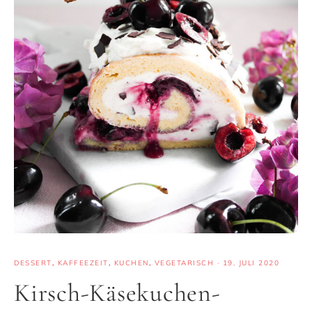
DESSERT
,
KAFFEEZEIT
,
KUCHEN
,
VEGETARISCH
·
19. JULI 2020
Kirsch-Käsekuchen-