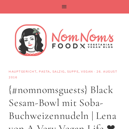
HAUPTGERICHT
,
PASTA
,
SALZIG
,
SUPPE
,
VEGAN
·
26. AUGUST
2016
{#nomnomsguests} Black
Sesam-Bowl mit Soba-
Buchweizennudeln | Lena
von A Very Vegan Life ❤