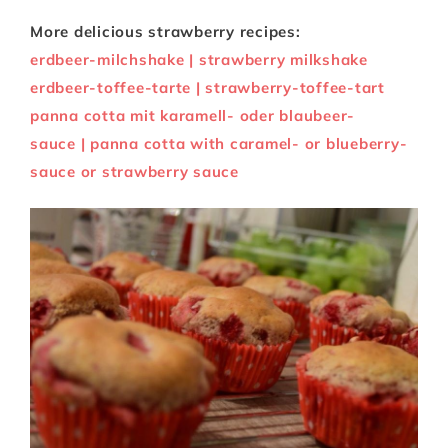
More delicious strawberry recipes:
erdbeer-milchshake | strawberry milkshake
erdbeer-toffee-tarte | strawberry-toffee-tart
panna cotta mit karamell- oder blaubeer-
sauce | panna cotta with caramel- or blueberry-
sauce or strawberry sauce