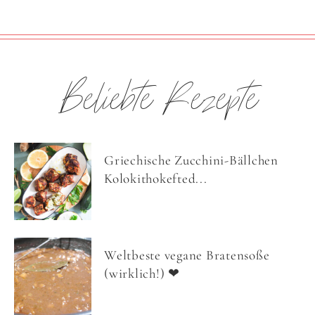
Beliebte Rezepte
Griechische Zucchini-Bällchen
Kolokithokefted...
Weltbeste vegane Bratensoße
(wirklich!) ❤