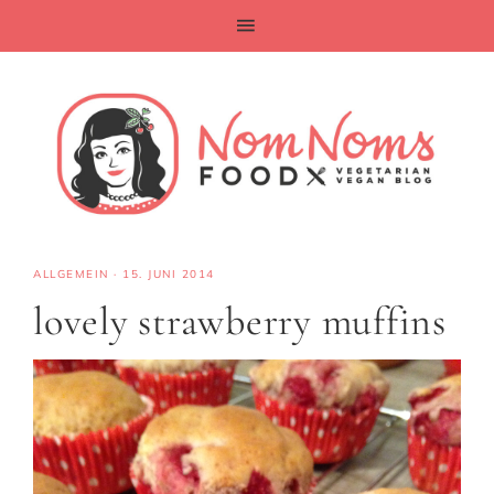
ALLGEMEIN
·
15. JUNI 2014
lovely strawberry muffins