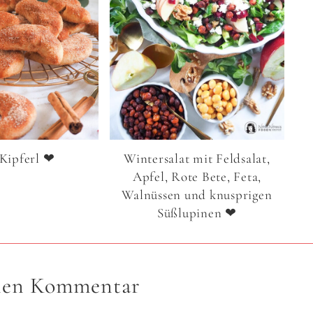
Kipferl ❤
Wintersalat mit Feldsalat,
Apfel, Rote Bete, Feta,
Walnüssen und knusprigen
Süßlupinen ❤
inen Kommentar