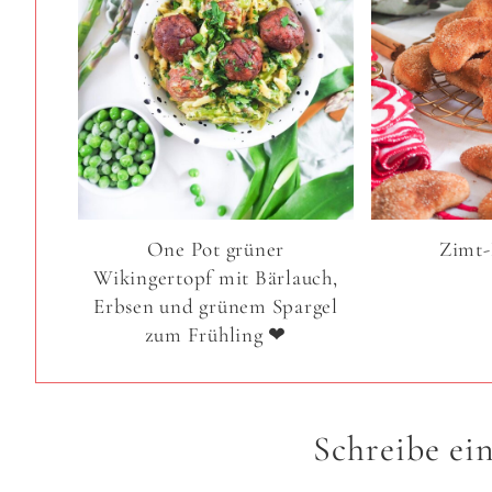
One Pot grüner
Zimt-
Wikingertopf mit Bärlauch,
Erbsen und grünem Spargel
zum Frühling ❤
Schreibe e