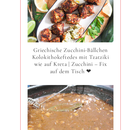
Griechische Zucchini-Bällchen
Kolokithokeftedes mit Tzatziki
wie auf Kreta | Zucchini – Fix
auf dem Tisch ❤