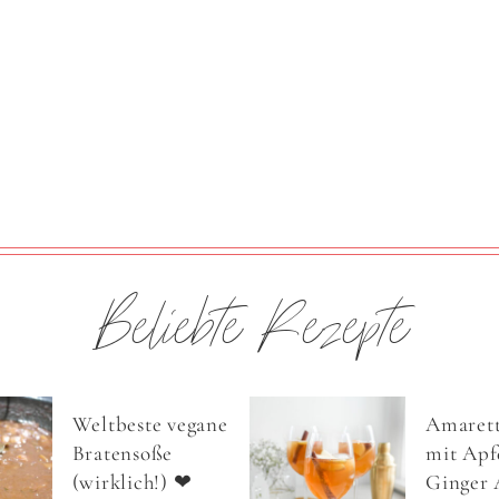
Beliebte Rezepte
Weltbeste vegane
Amarett
Bratensoße
mit Apfe
(wirklich!) ❤
Ginger 