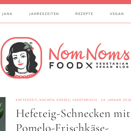
 JANA
JAHRESZEITEN
REZEPTE
VEGAN
KAFFEEZEIT
,
KUCHEN
,
SÜSSES
,
VEGETARISCH
·
24. JANUAR 201
Hefeteig-Schnecken mit
Pomelo-Frischkäse-