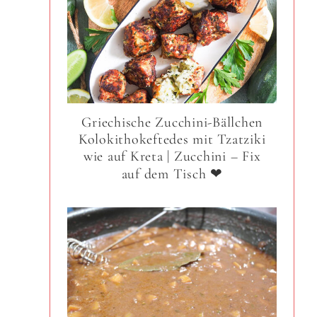
Griechische Zucchini-Bällchen
Kolokithokeftedes mit Tzatziki
wie auf Kreta | Zucchini – Fix
auf dem Tisch ❤