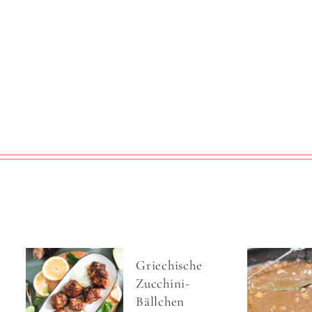
Griechische
Zucchini-
Bällchen