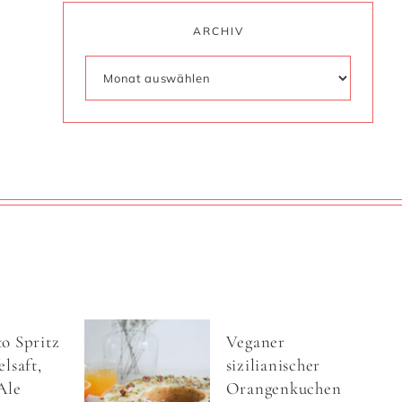
ARCHIV
o Spritz
Veganer
lsaft,
sizilianischer
Ale
Orangenkuchen