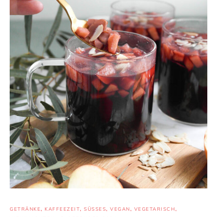
GETRÄNKE
,
KAFFEEZEIT
,
SÜSSES
,
VEGAN
,
VEGETARISCH
,