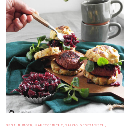
BROT
,
BURGER
,
HAUPTGERICHT
,
SALZIG
,
VEGETARISCH
,