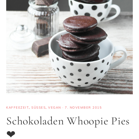
KAFFEEZEIT
,
SÜSSES
,
VEGAN
·
7. NOVEMBER 2015
Schokoladen Whoopie Pies
❤