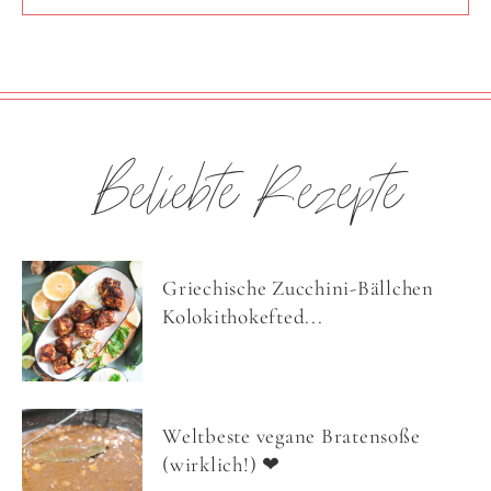
Beliebte Rezepte
Griechische Zucchini-Bällchen
Kolokithokefted...
Weltbeste vegane Bratensoße
(wirklich!) ❤