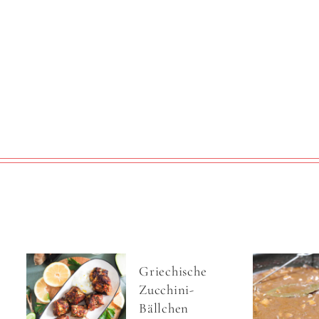
Griechische
Zucchini-
Bällchen