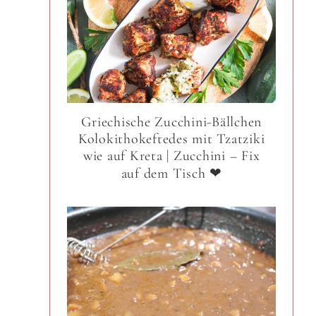
Griechische Zucchini-Bällchen
Kolokithokeftedes mit Tzatziki
wie auf Kreta | Zucchini – Fix
auf dem Tisch ❤