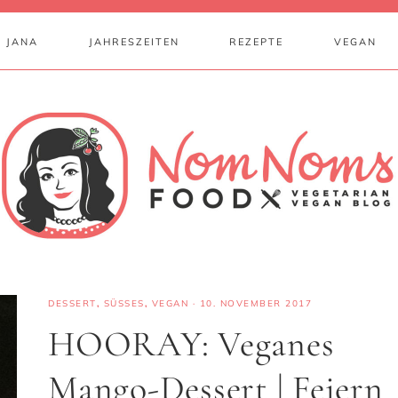
 JANA
JAHRESZEITEN
REZEPTE
VEGAN
DESSERT
,
SÜSSES
,
VEGAN
·
10. NOVEMBER 2017
HOORAY: Veganes
Mango-Dessert | Feiern