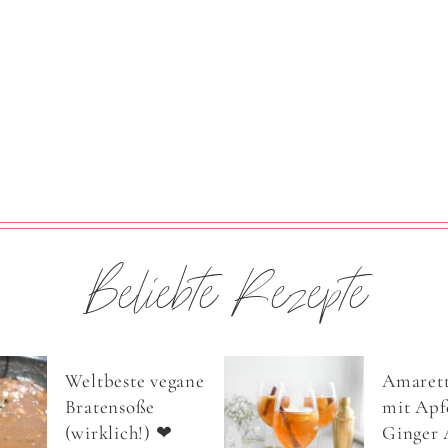
Beliebte Rezepte
Weltbeste vegane
Amarett
Bratensoße
mit Apfe
(wirklich!) ❤
Ginger 