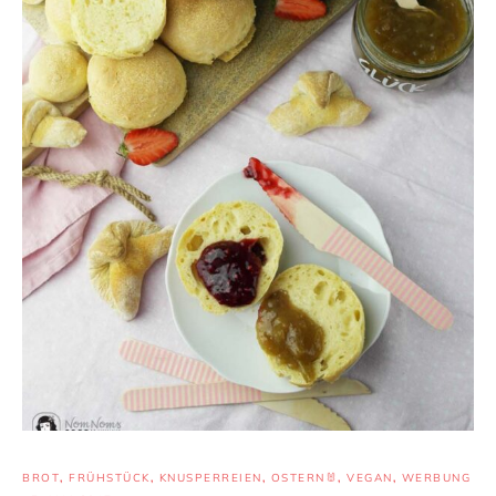
BROT
,
FRÜHSTÜCK
,
KNUSPERREIEN
,
OSTERN🐰
,
VEGAN
,
WERBUNG