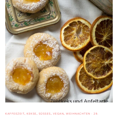
KAFFEEZEIT
,
KEKSE
,
SÜSSES
,
VEGAN
,
WEIHNACHTEN
·
29.