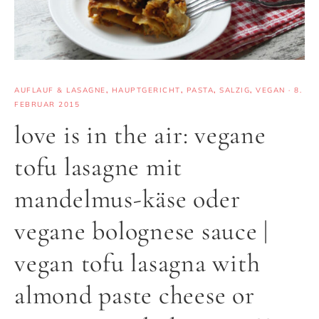
AUFLAUF & LASAGNE
,
HAUPTGERICHT
,
PASTA
,
SALZIG
,
VEGAN
·
8.
FEBRUAR 2015
love is in the air: vegane
tofu lasagne mit
mandelmus-käse oder
vegane bolognese sauce |
vegan tofu lasagna with
almond paste cheese or