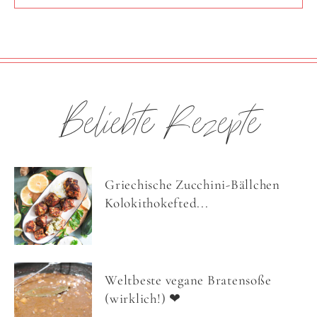
Beliebte Rezepte
Griechische Zucchini-Bällchen
Kolokithokefted...
Weltbeste vegane Bratensoße
(wirklich!) ❤