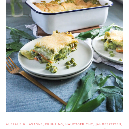
AUFLAUF & LASAGNE
,
FRÜHLING
,
HAUPTGERICHT
,
JAHRESZEITEN
,