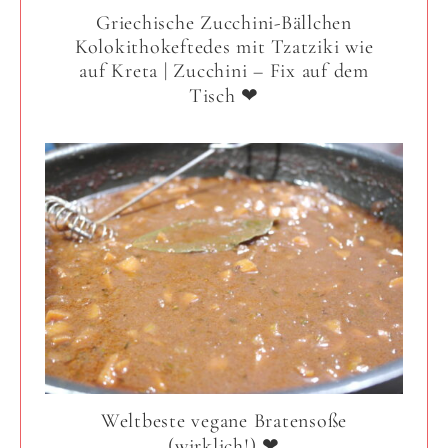
Griechische Zucchini-Bällchen
Kolokithokeftedes mit Tzatziki wie
auf Kreta | Zucchini – Fix auf dem
Tisch ❤
Weltbeste vegane Bratensoße
(wirklich!) ❤