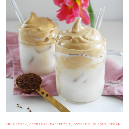
FRÜHSTÜCK
,
GETRÄNKE
,
KAFFEEZEIT
,
OSTERN🐰
,
SÜSSES
,
VEGAN
,