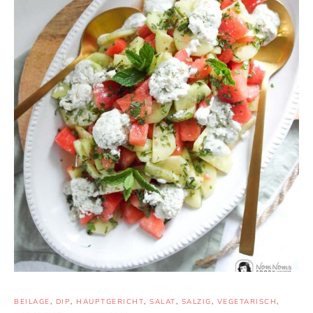
BEILAGE
,
DIP
,
HAUPTGERICHT
,
SALAT
,
SALZIG
,
VEGETARISCH
,