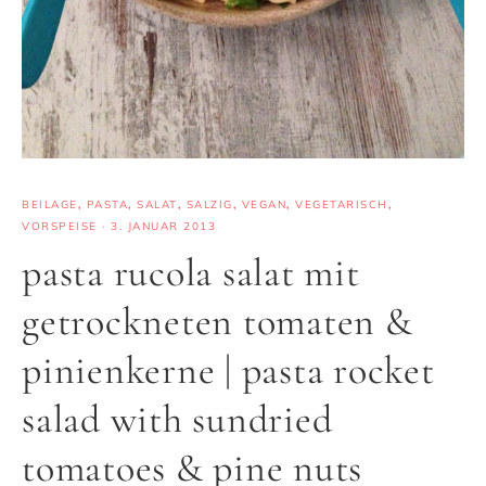
BEILAGE
,
PASTA
,
SALAT
,
SALZIG
,
VEGAN
,
VEGETARISCH
,
VORSPEISE
·
3. JANUAR 2013
pasta rucola salat mit
getrockneten tomaten &
pinienkerne | pasta rocket
salad with sundried
tomatoes & pine nuts