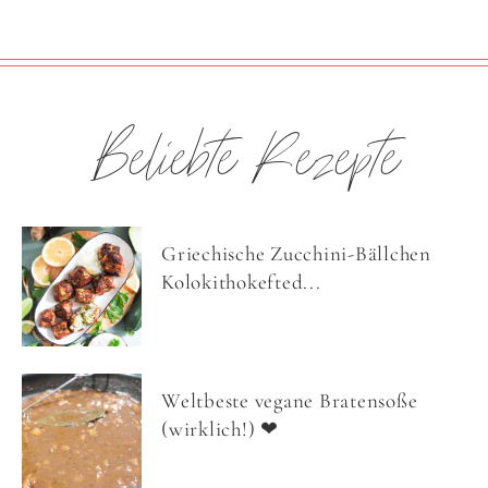
Beliebte Rezepte
Griechische Zucchini-Bällchen
Kolokithokefted...
Weltbeste vegane Bratensoße
(wirklich!) ❤