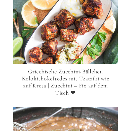
Griechische Zucchini-Bällchen
Kolokithokeftedes mit Tzatziki wie
auf Kreta | Zucchini – Fix auf dem
Tisch ❤