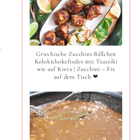
,
Griechische Zucchini-Bällchen
Kolokithokeftedes mit Tzatziki
h
wie auf Kreta | Zucchini – Fix
auf dem Tisch ❤