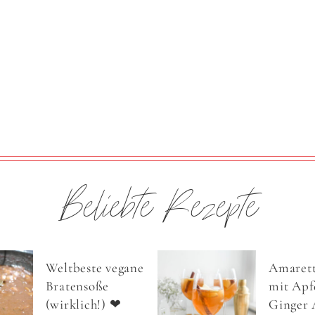
Beliebte Rezepte
Weltbeste vegane
Amarett
Bratensoße
mit Apfe
(wirklich!) ❤
Ginger 