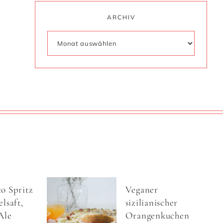
ARCHIV
o Spritz
Veganer
lsaft,
sizilianischer
Ale
Orangenkuchen