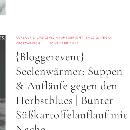
AUFLAUF & LASAGNE
,
HAUPTGERICHT
,
SALZIG
,
VEGAN
,
VEGETARISCH
·
1. NOVEMBER 2015
{Bloggerevent}
Seelenwärmer: Suppen
& Aufläufe gegen den
Herbstblues | Bunter
Süßkartoffelauflauf mit
Nacho