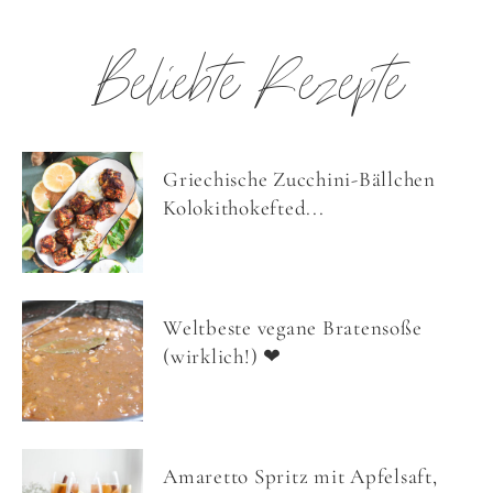
Beliebte Rezepte
Griechische Zucchini-Bällchen
Kolokithokefted...
Weltbeste vegane Bratensoße
(wirklich!) ❤
Amaretto Spritz mit Apfelsaft,