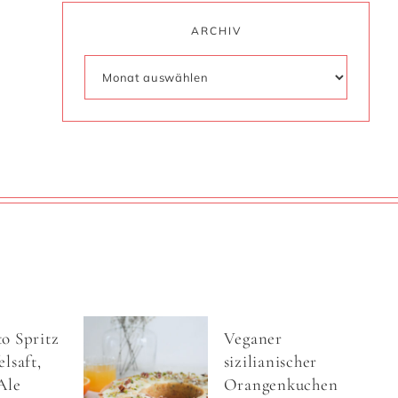
ARCHIV
o Spritz
Veganer
lsaft,
sizilianischer
Ale
Orangenkuchen