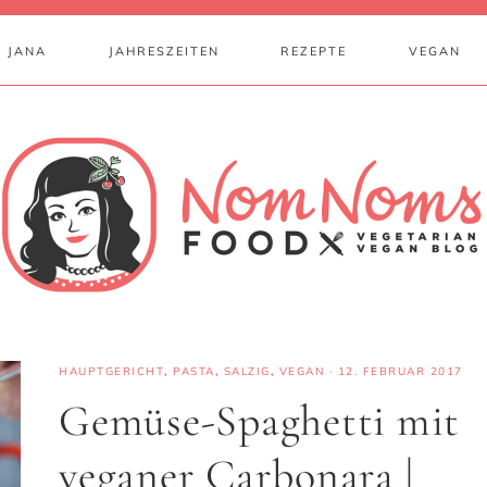
 JANA
JAHRESZEITEN
REZEPTE
VEGAN
HAUPTGERICHT
,
PASTA
,
SALZIG
,
VEGAN
·
12. FEBRUAR 2017
Gemüse-Spaghetti mit
veganer Carbonara |