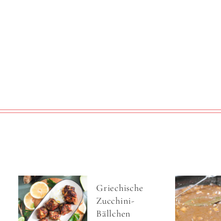
Griechische
Zucchini-
Bällchen