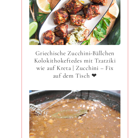
Griechische Zucchini-Bällchen
Kolokithokeftedes mit Tzatziki
wie auf Kreta | Zucchini – Fix
auf dem Tisch ❤