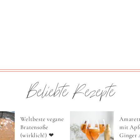
Beliebte Rezepte
Weltbeste vegane
Amarett
Bratensoße
mit Apfe
(wirklich!) ❤
Ginger 