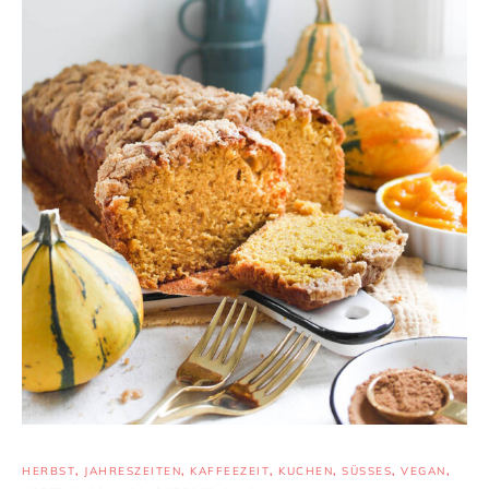
HERBST
,
JAHRESZEITEN
,
KAFFEEZEIT
,
KUCHEN
,
SÜSSES
,
VEGAN
,