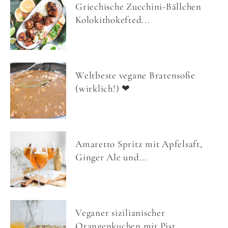
Griechische Zucchini-Bällchen
Kolokithokefted...
Weltbeste vegane Bratensoße
(wirklich!) ❤
Amaretto Spritz mit Apfelsaft,
Ginger Ale und...
Veganer sizilianischer
Orangenkuchen mit Pist...