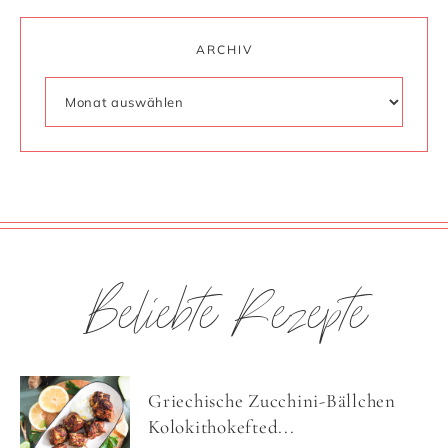
ARCHIV
Beliebte Rezepte
Griechische Zucchini-Bällchen
Kolokithokefted...