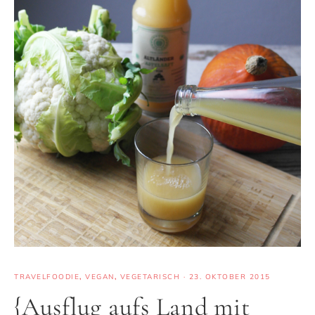
TRAVELFOODIE
,
VEGAN
,
VEGETARISCH
·
23. OKTOBER 2015
{Ausflug aufs Land mit