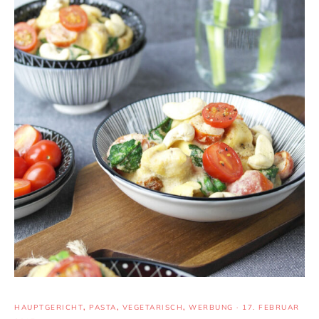
HAUPTGERICHT
,
PASTA
,
VEGETARISCH
,
WERBUNG
·
17. FEBRUAR