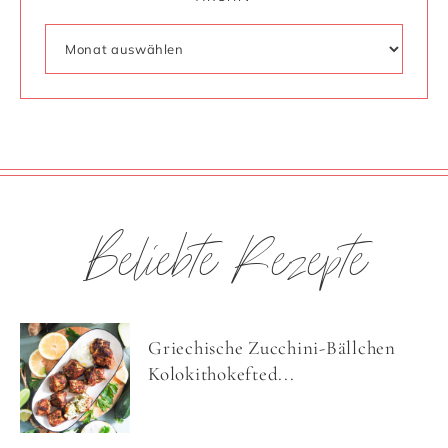
Beliebte Rezepte
Griechische Zucchini-Bällchen
Kolokithokefted...