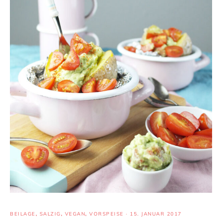
BEILAGE
,
SALZIG
,
VEGAN
,
VORSPEISE
·
15. JANUAR 2017