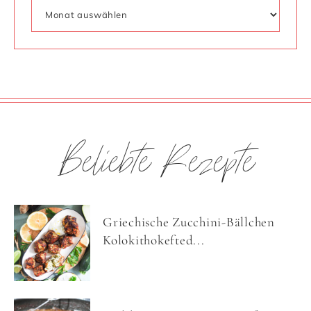
Beliebte Rezepte
Griechische Zucchini-Bällchen
Kolokithokefted...