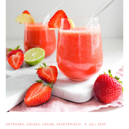
GETRÄNKE
,
SÜSSES
,
VEGAN
,
VEGETARISCH
·
5. JULI 2020