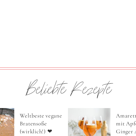
Beliebte Rezepte
Weltbeste vegane
Amarett
Bratensoße
mit Apfe
(wirklich!) ❤
Ginger 