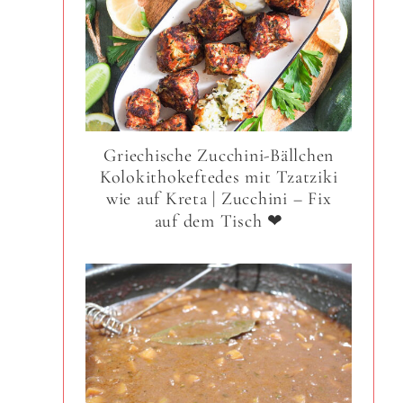
Griechische Zucchini-Bällchen
Kolokithokeftedes mit Tzatziki
wie auf Kreta | Zucchini – Fix
auf dem Tisch ❤