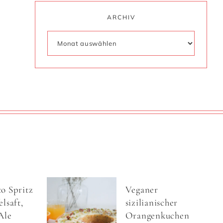
ARCHIV
o Spritz
Veganer
lsaft,
sizilianischer
Ale
Orangenkuchen