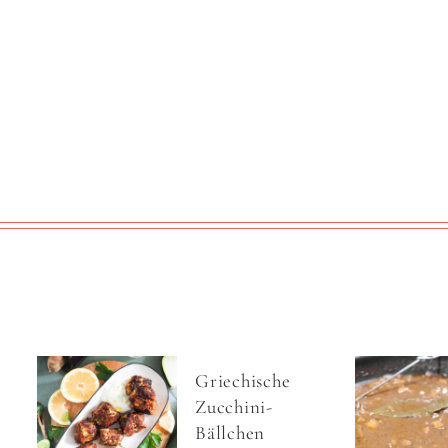
Griechische
Zucchini-
Bällchen