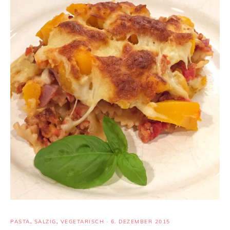
PASTA
,
SALZIG
,
VEGETARISCH
·
6. DEZEMBER 2015