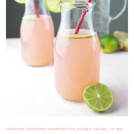
FRÜHLING
,
GETRÄNKE
,
JAHRESZEITEN
,
SÜSSES
,
VEGAN
·
13. MAI