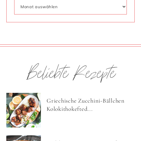
Beliebte Rezepte
Griechische Zucchini-Bällchen
Kolokithokefted...