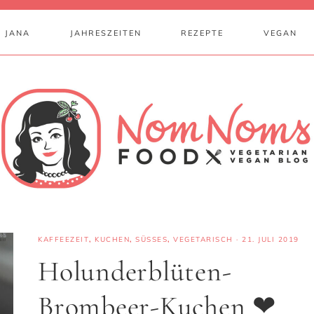
 JANA
JAHRESZEITEN
REZEPTE
VEGAN
KAFFEEZEIT
,
KUCHEN
,
SÜSSES
,
VEGETARISCH
·
21. JULI 2019
Holunderblüten-
Brombeer-Kuchen ❤