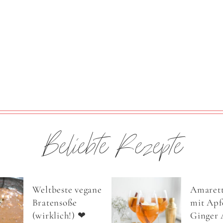
Beliebte Rezepte
Weltbeste vegane
Amarett
Bratensoße
mit Apfe
(wirklich!) ❤
Ginger 