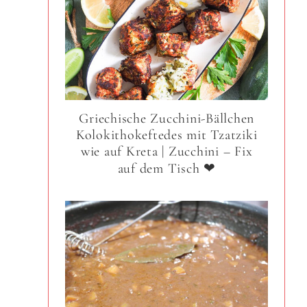
Griechische Zucchini-Bällchen
Kolokithokeftedes mit Tzatziki
wie auf Kreta | Zucchini – Fix
auf dem Tisch ❤