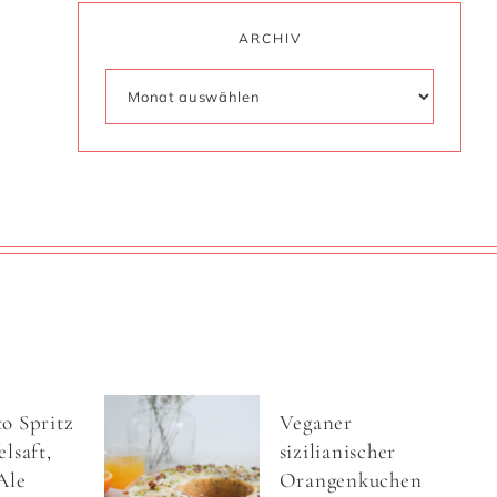
ARCHIV
o Spritz
Veganer
lsaft,
sizilianischer
Ale
Orangenkuchen