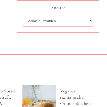
ARCHIV
o Spritz
Veganer
lsaft,
sizilianischer
Ale
Orangenkuchen