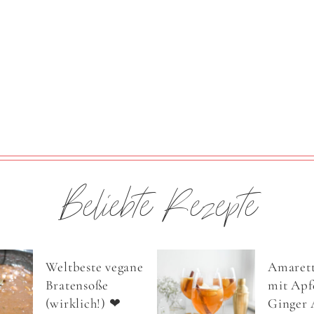
Beliebte Rezepte
Weltbeste vegane
Amarett
Bratensoße
mit Apfe
(wirklich!) ❤
Ginger 