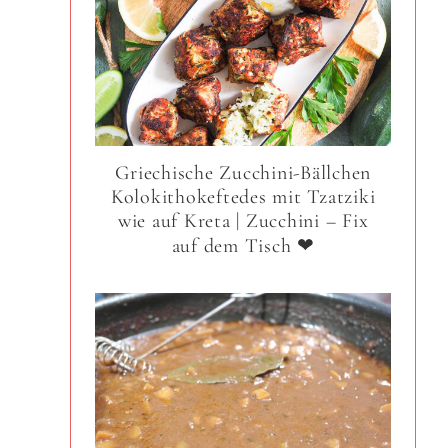
Griechische Zucchini-Bällchen
Kolokithokeftedes mit Tzatziki
wie auf Kreta | Zucchini – Fix
auf dem Tisch ❤