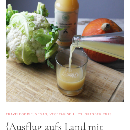
TRAVELFOODIE
,
VEGAN
,
VEGETARISCH
·
23. OKTOBER 2015
{Ausflug aufs Land mit