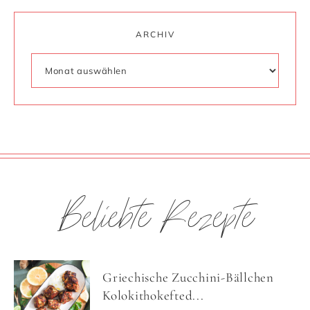
ARCHIV
Beliebte Rezepte
Griechische Zucchini-Bällchen
Kolokithokefted...