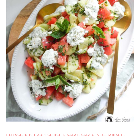
BEILAGE
,
DIP
,
HAUPTGERICHT
,
SALAT
,
SALZIG
,
VEGETARISCH
,