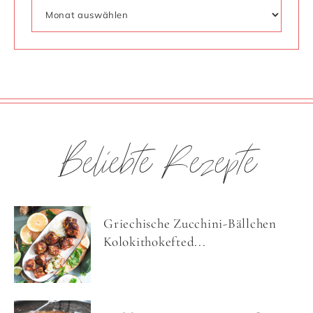
Beliebte Rezepte
Griechische Zucchini-Bällchen
Kolokithokefted...