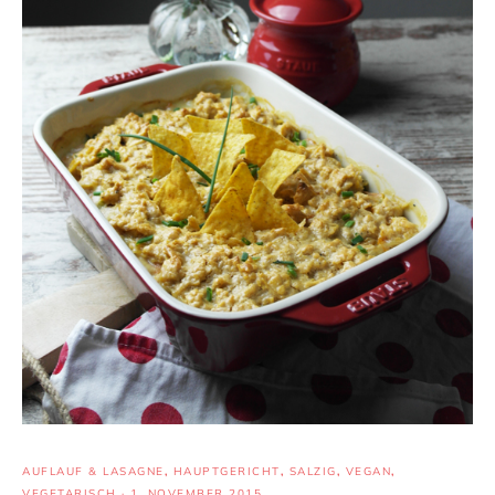
AUFLAUF & LASAGNE
,
HAUPTGERICHT
,
SALZIG
,
VEGAN
,
VEGETARISCH
·
1. NOVEMBER 2015