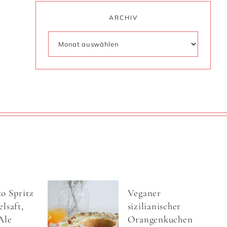
ARCHIV
o Spritz
Veganer
lsaft,
sizilianischer
Ale
Orangenkuchen