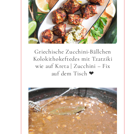
Griechische Zucchini-Bällchen
Kolokithokeftedes mit Tzatziki
wie auf Kreta | Zucchini – Fix
auf dem Tisch ❤