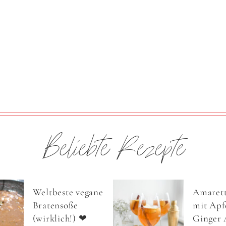
Beliebte Rezepte
Weltbeste vegane
Amarett
Bratensoße
mit Apfe
(wirklich!) ❤
Ginger 