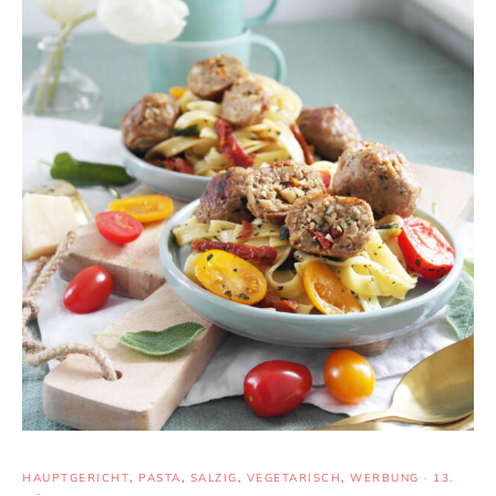
HAUPTGERICHT
,
PASTA
,
SALZIG
,
VEGETARISCH
,
WERBUNG
·
13.