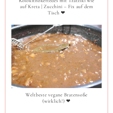
Kolokithokeftedes mit Tzatziki wie
auf Kreta | Zucchini – Fix auf dem
Tisch ❤
Weltbeste vegane Bratensoße
(wirklich!) ❤