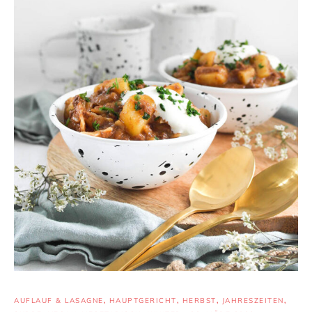
AUFLAUF & LASAGNE
,
HAUPTGERICHT
,
HERBST
,
JAHRESZEITEN
,