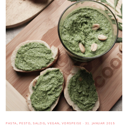
PASTA
,
PESTO
,
SALZIG
,
VEGAN
,
VORSPEISE
·
31. JANUAR 2015