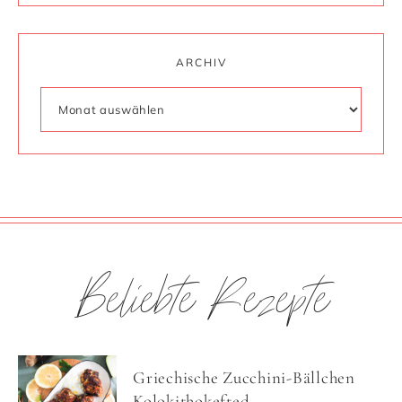
ARCHIV
Beliebte Rezepte
Griechische Zucchini-Bällchen
Kolokithokefted...