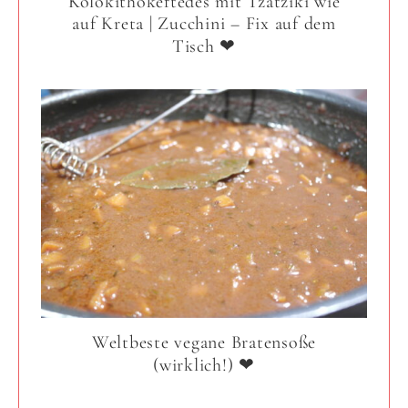
Kolokithokeftedes mit Tzatziki wie
auf Kreta | Zucchini – Fix auf dem
Tisch ❤
Weltbeste vegane Bratensoße
(wirklich!) ❤