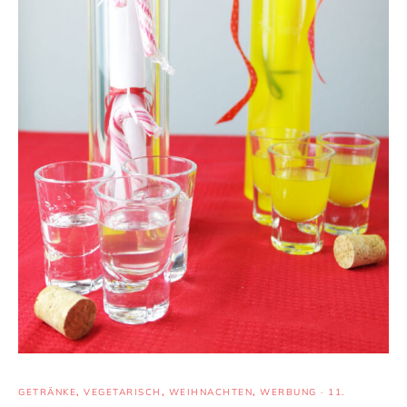
GETRÄNKE
,
VEGETARISCH
,
WEIHNACHTEN
,
WERBUNG
·
11.