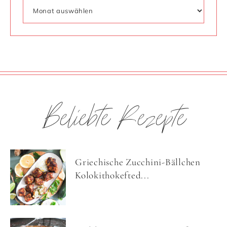
Beliebte Rezepte
Griechische Zucchini-Bällchen
Kolokithokefted...