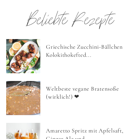
Beliebte Rezepte
Griechische Zucchini-Bällchen
Kolokithokefted...
Weltbeste vegane Bratensoße
(wirklich!) ❤
Amaretto Spritz mit Apfelsaft,
Ginger Ale und...