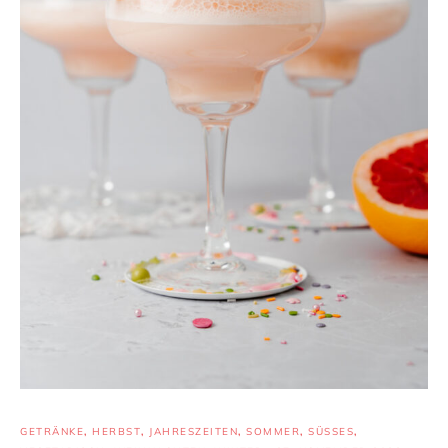
GETRÄNKE
,
HERBST
,
JAHRESZEITEN
,
SOMMER
,
SÜSSES
,