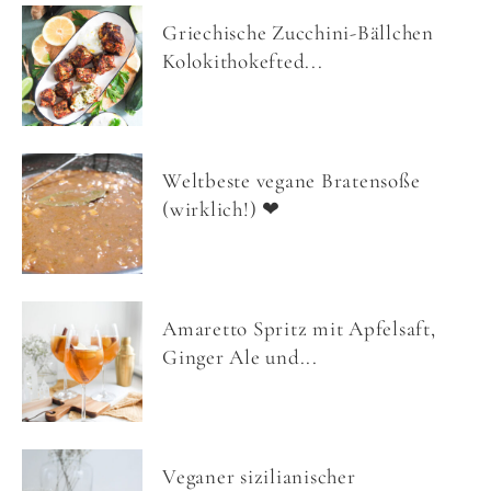
Griechische Zucchini-Bällchen
Kolokithokefted...
Weltbeste vegane Bratensoße
(wirklich!) ❤
Amaretto Spritz mit Apfelsaft,
Ginger Ale und...
Veganer sizilianischer