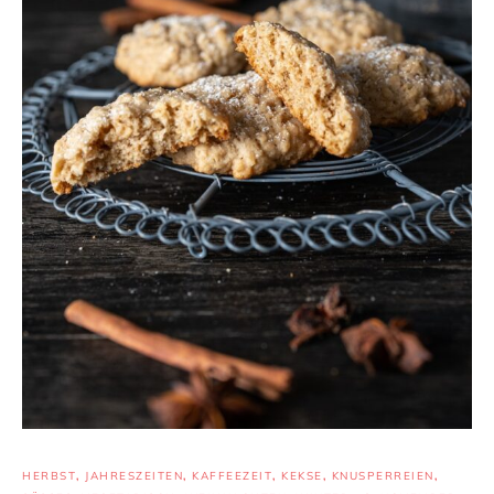
HERBST
,
JAHRESZEITEN
,
KAFFEEZEIT
,
KEKSE
,
KNUSPERREIEN
,